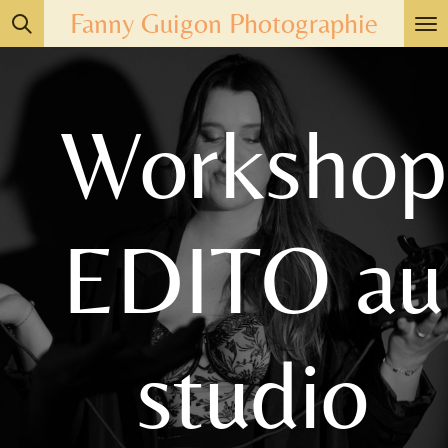
Fanny Guigon Photographie
Passer
au
contenu
principal
Workshop
EDITO au
studio